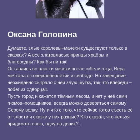
Оксана Головина
Думаете, злые королевы–мачехи существуют только в
сказках? А все златовласые принцы храбры и
благородны? Как бы ни так!
Оставаясь во власти мачехи после гибели отца, Вера
мечтала о совершеннолетии и свободе. Но завещание
неожиданно сыграло с ней злую шутку, так что впереди –
побег из «дворца».
Пусть город и кажется тёмным лесом, и нет у неё семи
гномов–помощников, всегда можно довериться самому
Серому волку. Ну и что с того, что сейчас готов съесть её
от злости и сказки у них разные? Кто сказал, что нельзя
придумать свою, одну на двоих?..