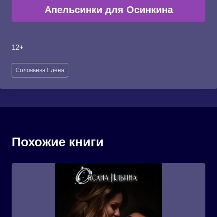
Апельсинки для Осинкина
12+
Метки
Соловьева Елена
записи:
Похожие книги